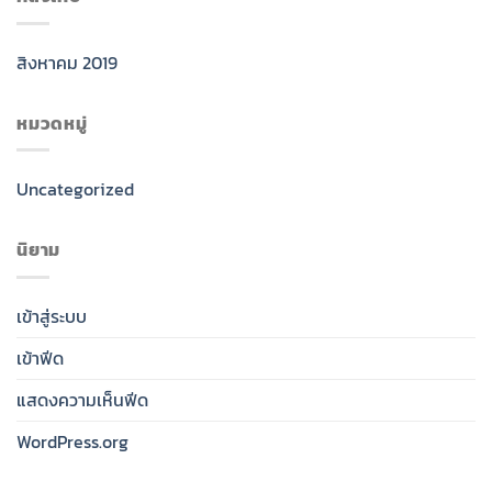
สิงหาคม 2019
หมวดหมู่
Uncategorized
นิยาม
เข้าสู่ระบบ
เข้าฟีด
แสดงความเห็นฟีด
WordPress.org