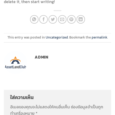
delete it, then start writing!
This entry was posted in
Uncategorized
. Bookmark the
permalink
.
ADMIN
ใส่ความเห็น
อีเมลของคุณจะไม่แสดงให้คนอื่นเห็น
ช่องข้อมูลจำเป็นถูก
ทำเครื่องหมาย
*