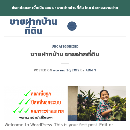
Skip
ประหยัดดอกเบี้ยเป็นแสน มา ขายฝากบ้านที่ดิน โดย ปลาทองขายฝาก
to
content
ขายฝากบ้าน
ที่ดิน
UNCATEGORIZED
ขายฝากบ้าน ขายฝากที่ดิน
POSTED ON
สิงหาคม 20, 2019
BY
ADMIN
Welcome to WordPress. This is your first post. Edit or