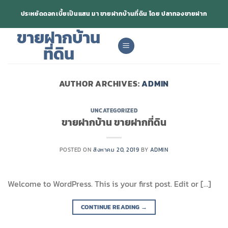
Skip
ประหยัดดอกเบี้ยเป็นแสน มา ขายฝากบ้านที่ดิน โดย ปลาทองขายฝาก
to
content
ขายฝากบ้าน
ที่ดิน
AUTHOR ARCHIVES:
ADMIN
UNCATEGORIZED
ขายฝากบ้าน ขายฝากที่ดิน
POSTED ON
สิงหาคม 20, 2019
BY
ADMIN
Welcome to WordPress. This is your first post. Edit or […]
CONTINUE READING
→