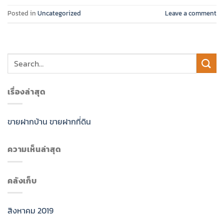
Posted in
Uncategorized
Leave a comment
เรื่องล่าสุด
ขายฝากบ้าน ขายฝากที่ดิน
ความเห็นล่าสุด
คลังเก็บ
สิงหาคม 2019